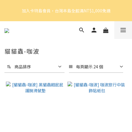
5
5
6
9
7
9
6
7
加入卡特島會員，台灣本島全館滿NT$1,000免運
4
4
5
8
6
8
5
6
加入卡特島會員，台灣本島全館滿NT$1,000免運
3
3
4
7
5
7
4
5
2
2
3
6
4
6
3
4
1
1
2
5
3
5
2
3
好眠體驗官招募｜開始報名！
0
0
:
1
4
:
2
4
:
1
2
由此前往
日
時
分
秒
0
3
1
3
0
1
2
0
2
0
貓貓蟲-咖波
1
1
加入卡特島會員，台灣本島全館滿NT$1,000免運
0
0
商品排序
每頁顯示 24 個