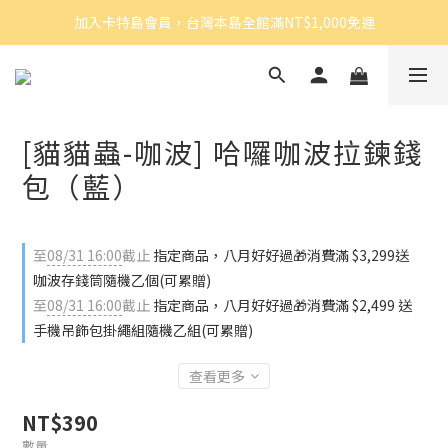
加入卡特島會員，台灣本島全館滿NT$1,000免運
[貓貓蟲-咖波] 哈囉咖波拉鍊錢
包（藍）
至
08/31 16:00
截止
指定商品，八月好好過🎁消費滿 $3,299送
咖波存錢筒隨機乙個(可累贈)
至
08/31 16:00
截止
指定商品，八月好好過🎁消費滿 $2,499 送
手機吊飾包掛繩組隨機乙組(可累贈)
查看更多
NT$390
數量