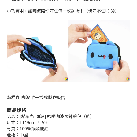
小巧實用，讓咖波陪你守住每一枚銅板！（也守不住啦 😜）
貓貓蟲-咖波 唯一授權製作販售
商品規格
品名：[貓貓蟲-咖波] 哈囉咖波拉鍊錢包（藍）
尺寸：11*9cm ± 5%
材質：100%聚酯纖維
產地：中國