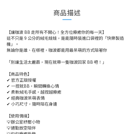
商品描述
【讓咖波 BB 走所有不開心！全方位療癒你的每一天】
這不只是 9 公分的絨毛娃娃，是能隨時裝進口袋裡的「快樂製造
機」。
無論你是誰、在哪裡，咖波都能用最呆萌的方式陪著你
「別讓生活太嚴肅，現在就帶一隻咖波回家 BB 吧！」
【商品特色】
✔ 官方正版授權
✔ 一捏就BB，瞬間轉換心情
✔ 柔軟絨毛手感，越捏越療癒
✔ 經典咖波呆萌表情
✔ 小巧尺寸，隨時陪在身邊
【使用情境】
💡辦公室紓壓小物
💡通勤放空陪伴
💡包包療癒掛飾