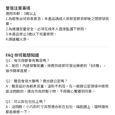
警告注意事項
適用年齡：3歲以上
1.為避免幼兒吞食窒息，本產品請成人拆卸並將拆卸後之塑膠袋丟
棄。
2.為維護兒童安全，必須在成年人直接監護下使用。
3.本產品禁止3歲以下兒童使用。
4.請遠離火源。
FAQ 你可能想知道
Q1：每次捏都會有聲音嗎？
A：是的！內建發聲氣囊，按壓到底即可發出療癒的「BB聲」，
操作簡單直覺。
Q2：聲音會很大聲嗎？適合辦公室嗎？
A：聲音設計為輕柔音量，溫和不刺耳。在一般辦公室環境中使用
是沒問題的，適合作為紓壓小物，不用擔心驚擾到同事。
Q3：可以掛在包包上嗎？
A：沒問題！小巧的尺寸非常適合掛在包包、鑰匙圈上，隨時隨地
都能療癒一下。