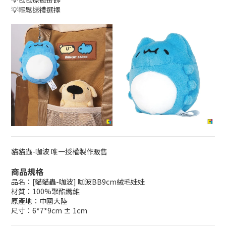
💡輕鬆送禮選擇
貓貓蟲-咖波 唯一授權製作販售
商品規格
品名：[貓貓蟲-咖波] 咖波BB9cm絨毛娃娃
材質：100%聚酯纖維
原產地：中國大陸
尺寸：6*7*9cm ± 1cm