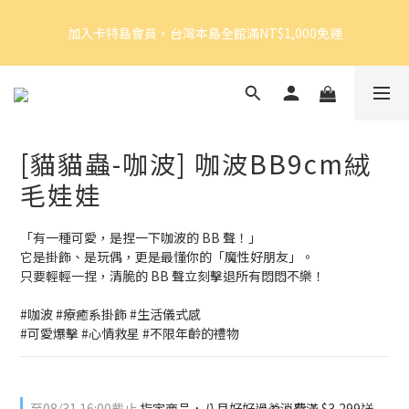
5
6
7
6
5
加入卡特島會員，台灣本島全館滿NT$1,000免運
4
5
6
5
9
4
加入卡特島會員，台灣本島全館滿NT$1,000免運
3
4
5
4
8
3
2
3
4
3
7
2
9
1
2
3
2
6
9
1
8
好眠體驗官招募｜開始報名！
0
1
:
2
1
:
5
8
:
0
7
由此前往
日
時
分
秒
0
1
0
4
7
6
0
3
6
5
[貓貓蟲-咖波] 咖波BB9cm絨
2
5
4
加入卡特島會員，台灣本島全館滿NT$1,000免運
1
4
3
毛娃娃
0
3
2
2
1
「有一種可愛，是捏一下咖波的 BB 聲！」
1
0
它是掛飾、是玩偶，更是最懂你的「魔性好朋友」。
0
只要輕輕一捏，清脆的 BB 聲立刻擊退所有悶悶不樂！
#咖波 #療癒系掛飾 #生活儀式感 
#可愛爆擊 #心情救星 #不限年齡的禮物
至
08/31 16:00
截止
指定商品，八月好好過🎁消費滿 $3,299送