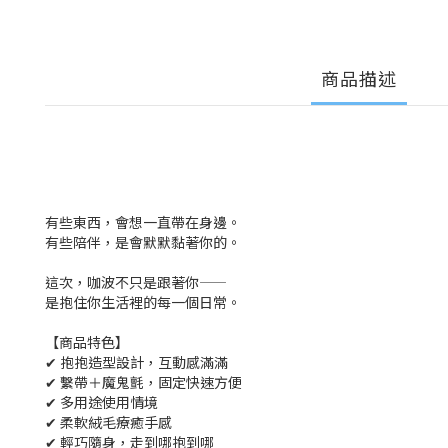
商品描述
有些東西，會想一直帶在身邊。
有些陪伴，是會默默黏著你的。
這次，咖波不只是跟著你——
是抱住你生活裡的每一個日常。
【商品特色】
✔ 抱抱造型設計，互動感滿滿
✔ 繫帶＋魔鬼氈，固定快速方便
✔ 多用途使用情境
✔ 柔軟絨毛療癒手感
✔ 輕巧隨身，走到哪抱到哪