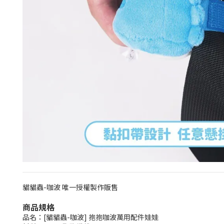
貓貓蟲-咖波 唯一授權製作販售
商品規格
品名：[貓貓蟲-咖波] 抱抱咖波萬用配件娃娃