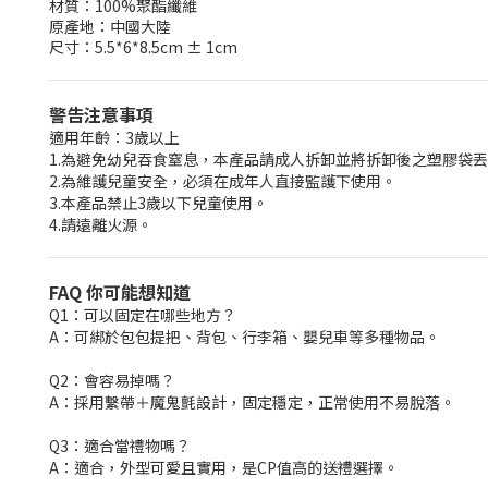
材質：100%聚酯纖維
原產地：中國大陸
尺寸：5.5*6*8.5cm ± 1cm
警告注意事項
適用年齡：3歲以上
1.為避免幼兒吞食窒息，本產品請成人拆卸並將拆卸後之塑膠袋
2.為維護兒童安全，必須在成年人直接監護下使用。
3.本產品禁止3歲以下兒童使用。
4.請遠離火源。
FAQ 你可能想知道
Q1：可以固定在哪些地方？
A：可綁於包包提把、背包、行李箱、嬰兒車等多種物品。
Q2：會容易掉嗎？
A：採用繫帶＋魔鬼氈設計，固定穩定，正常使用不易脫落。
Q3：適合當禮物嗎？
A：適合，外型可愛且實用，是CP值高的送禮選擇。