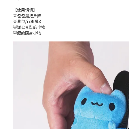
【使用情境】
💡包包提把掛飾
💡背包/行李識別
💡辦公桌裝飾小物
💡療癒隨身小物