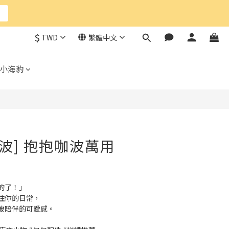
$
TWD
繁體中文
小海豹
咖波] 抱抱咖波萬用
的了！」
住你的日常，
被陪伴的可愛感。