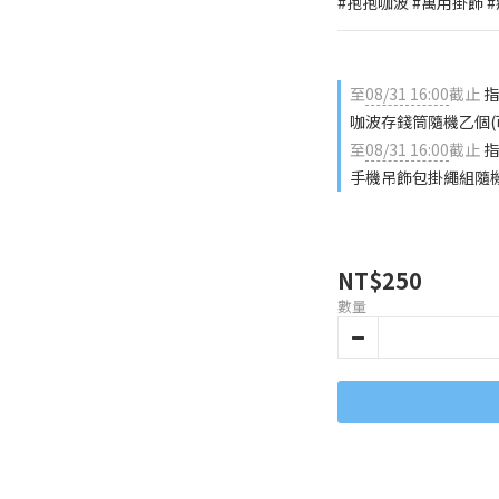
#抱抱咖波 #萬用掛飾 
至
08/31 16:00
截止
指
咖波存錢筒隨機乙個(
至
08/31 16:00
截止
指
手機吊飾包掛繩組隨機
NT$250
數量