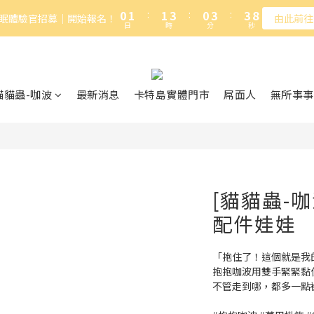
1
2
2
4
1
4
4
8
0
1
:
1
3
:
0
3
:
3
7
加入卡特島會員，台灣本島全館滿NT$1,000免運
眠體驗官招募｜開始報名！
由此前往
日
時
分
秒
0
0
2
2
2
6
1
1
1
5
加入卡特島會員，台灣本島全館滿NT$1,000免運
0
0
0
4
3
2
貓貓蟲-咖波
最新消息
卡特島實體門市
屌面人
無所事事
1
0
[貓貓蟲-
配件娃娃
「抱住了！這個就是我
抱抱咖波用雙手緊緊黏
不管走到哪，都多一點