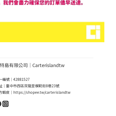
特島有限公司｜Carterislandtw
一編號｜42881527
址｜臺中市西區双龍里模範街8巷23號
方蝦皮｜
https://shopee.tw/carterislandtw