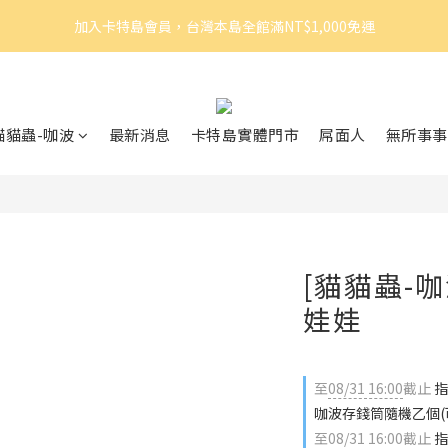
3
5
3
6
5
7
6
8
加入卡特島會員，台灣本島全館滿NT$1,000免運
加入卡特島會員，台灣本島全館滿NT$1,000免運
2
4
2
5
4
6
5
7
1
3
1
4
3
5
4
6
0
2
:
0
3
:
2
4
:
3
5
眠體驗官招募｜開始報名！
由此前往
日
時
分
秒
1
2
1
3
2
4
0
1
0
2
1
3
加入卡特島會員，台灣本島全館滿NT$1,000免運
貓貓蟲-咖波
最新消息
卡特島實體門市
屌面人
無所事事
0
1
0
2
0
1
0
[貓貓蟲-咖
娃娃
至
08/31 16:00
截止
指
咖波存錢筒隨機乙個(
至
08/31 16:00
截止
指