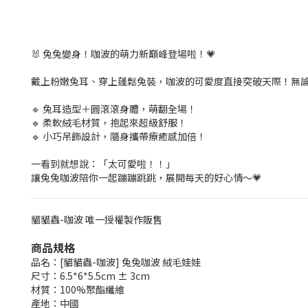
🐰 兔兔變身！咖波的萌力新巔峰登場啦！💗
戴上粉嫩兔耳、穿上蓬鬆兔裝，咖波的可愛度直接突破天際！無
🔹 兔耳造型＋圓滾滾身體，萌翻全場！
🔹 柔軟絨毛材質，抱起來超級舒服！
🔹 小巧吊飾設計，隨身攜帶療癒感加倍！
一看到就想說：「太可愛啦！！」
讓兔兔咖波陪你一起蹦蹦跳跳，展開每天的好心情～💗
貓貓蟲-咖波 唯一授權製作販售
商品規格
品名：[貓貓蟲-咖波] 兔兔咖波 絨毛娃娃
尺寸：6.5*6*5.5cm ± 3cm
材質：100%聚酯纖維
產地：中國