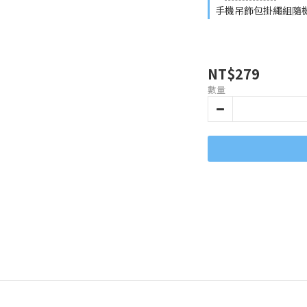
手機吊飾包掛繩組隨機
NT$279
數量