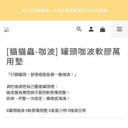
5
7
6
5
6
加入卡特島會員，台灣本島全館滿NT$1,000免運
4
6
5
4
5
加入卡特島會員，台灣本島全館滿NT$1,000免運
3
5
4
3
4
2
4
3
2
3
1
3
2
1
2
好眠體驗官招募｜開始報名！
9
0
2
:
1
9
:
0
9
:
1
由此前往
日
時
分
秒
8
1
0
8
8
0
7
0
7
7
[貓貓蟲-咖波] 罐頭咖波軟膠萬
6
6
6
加入卡特島會員，台灣本島全館滿NT$1,000免運
5
5
5
用墊
4
4
4
3
3
3
「打開罐頭，發現裡面裝著一隻咖波！」 
2
2
2
1
1
1
貪吃咖波把自己塞進罐頭裡，
0
0
0
變成兼具實用與可愛的軟膠萬用墊。
收納、杯墊一次搞定，療癒感滿滿。
#罐頭咖波 #軟膠萬用墊 #桌面小物 #咖波日常