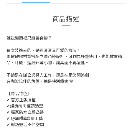
商品描述
誰說罐頭裡只能裝食物？
這次裝進去的，是圓滾滾又可愛的咖波。
柔軟矽膠材質搭配立體凸邊設計，可作為杯墊使用，也能放置飾
品、耳機、迴紋針等小物，讓桌面不再凌亂。
不論是在辦公桌努力工作，還是在家悠閒追劇，
有咖波陪伴的角落，總是特別療癒 💙
【商品特色】
✔ 官方正版授權
✔經典肉肉罐頭造型
✔ 獨家防水立體凸邊
✔ Q彈耐臟軟膠工藝
✔ 輕巧靈活不佔空間