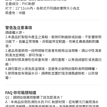
主要成分：PVC軟膠
尺寸：11*11cm內，各款式不同請依實際大小為主
原產地：中國
警告及注意事項
請遠離火源。
1.本產品於製程中產生之黑點、輕微印刷痕跡或刮痕，不影響使用
功能下，皆屬正常現象，非瑕疵界定範圍，完美主義者請斟酌購
買。
2.產品背面使用一段時間後可能會有輕微出油現象，請以中性清潔
劑清洗並擦乾，即可恢復。
3.軟膠材質具彈性但承重有限，請勿重壓，以免造成變形或表面凹
痕。
4.請勿靠近火源及高溫環境，並避免尖銳物刮傷和長時間曝曬。
5.使用後如有殘留水分，請擦乾並置於陰涼通風處晾乾，以防發
霉。
FAQ 你可能想知道
Q1：請問這個萬用墊髒了該怎麼清洗？
A：本商品採用防滑防水的 PVC 軟膠材質，若有髒污只需用清水
或中性洗碗精，搭配軟布輕輕沖洗，洗淨後擦乾或放置於陰涼處