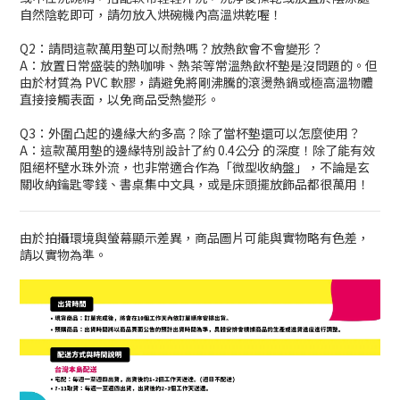
自然陰乾即可，請勿放入烘碗機內高溫烘乾喔！
Q2：請問這款萬用墊可以耐熱嗎？放熱飲會不會變形？
A：放置日常盛裝的熱咖啡、熱茶等常溫熱飲杯墊是沒問題的。但
由於材質為 PVC 軟膠，請避免將剛沸騰的滾燙熱鍋或極高溫物體
直接接觸表面，以免商品受熱變形。
Q3：外圍凸起的邊緣大約多高？除了當杯墊還可以怎麼使用？
A：這款萬用墊的邊緣特別設計了約 0.4公分 的深度！除了能有效
阻絕杯壁水珠外流，也非常適合作為「微型收納盤」，不論是玄
關收納鑰匙零錢、書桌集中文具，或是床頭擺放飾品都很萬用！
由於拍攝環境與螢幕顯示差異，商品圖片可能與實物略有色差，
請以實物為準。