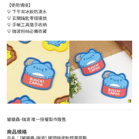
【使用情境】
💡 下午茶冰飲防滴水
💡 玄關鑰匙零錢擺放
💡 手帳工具隨手收納
💡 咖波粉絲必備收藏
貓貓蟲-咖波 唯一授權製作販售
商品規格
品名：[貓貓蟲-咖波] 罐頭咖波軟膠萬用墊