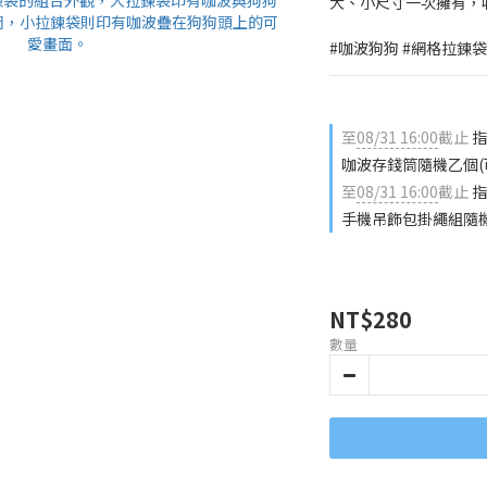
大、小尺寸一次擁有，
#咖波狗狗 #網格拉鍊袋
至
08/31 16:00
截止
指
咖波存錢筒隨機乙個(
至
08/31 16:00
截止
指
手機吊飾包掛繩組隨機
NT$280
數量