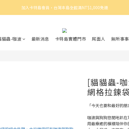
3
5
4
4
5
5
5
8
加入卡特島會員，台灣本島全館滿NT$1,000免運
加入卡特島會員，台灣本島全館滿NT$1,000免運
2
4
3
3
4
4
4
7
1
3
2
2
3
3
3
6
0
2
:
1
1
:
2
2
:
2
5
眠體驗官招募｜開始報名！
由此前往
日
時
分
秒
1
0
0
1
1
1
4
0
0
0
0
3
加入卡特島會員，台灣本島全館滿NT$1,000免運
貓貓蟲-咖波
最新消息
卡特島實體門市
屌面人
無所事事
2
1
0
[貓貓蟲-
網格拉鍊袋
「今天也要和最好的朋
咖波與狗狗悠閒地趴在
用最療癒的模樣陪伴你