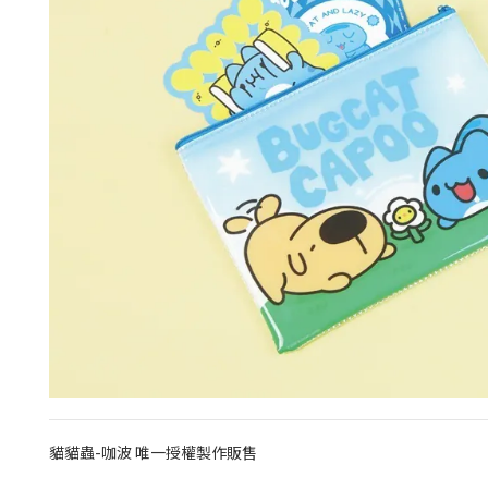
貓貓蟲-咖波 唯一授權製作販售