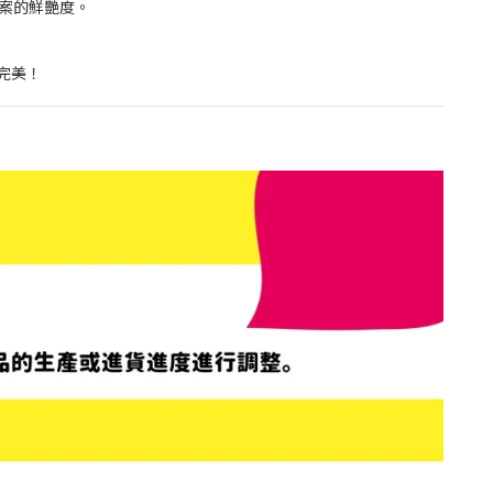
案的鮮艷度。
完美！