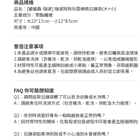
商品規格
品名：[貓貓蟲-咖波] 咖波狗狗玩耍網格拉鍊袋(大+小)
主要成分：聚酯纖維
尺寸：大23*17cm、小12*8.5cm
原產地：中國
警告注意事項
1.本產品遇水或摩擦可能掉色，請保持乾燥，避免日曬與高溫環
2.請避免洗滌（含機洗、乾洗、烘乾及搓揉），以免造成皺褶變
3.材質特性可能產生細微刮痕或小黑點，屬正常現象，非瑕疵範
4.為避免幼兒誤食窒息，包裝塑膠袋請由成人拆封並立即丟棄。
FAQ 你可能想知道
Q1：請問這款拉鍊袋髒了可以丟洗衣機或水洗嗎？
A：請避免任何洗滌方式（包含機洗、乾洗、烘乾及大力搓揉）
Q2：收到時表面好像有一點點痕跡是正常的嗎？
A：因材質特性的關係，在製程或包裝過程中可能會產生極細微
Q3：拉鍊袋如果淋到雨或不小心潑到水會褪色嗎？