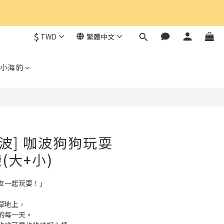
$
TWD
繁體中文
小海豹
咖波] 咖波狗狗玩耍
(大+小)
友一起玩耍！」
草地上，
的每一天。