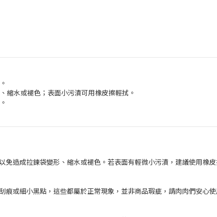
境。
形、縮水或褪色；表面小污漬可用橡皮擦輕拭。
圍。
，以免造成拉鍊袋變形、縮水或褪色。若表面有輕微小污漬，建議使用橡皮
的刮痕或細小黑點，這些都屬於正常現象，並非商品瑕疵，請肉肉們安心使