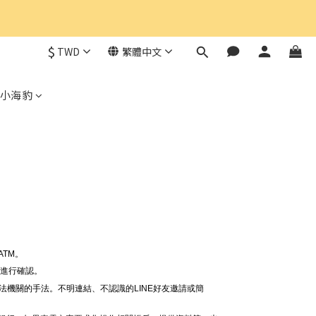
$
TWD
繁體中文
小海豹
。
TM。
線進行確認。
法機關的手法。不明連結、不認識的LINE好友邀請或簡