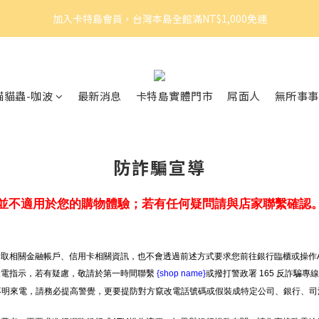
3
6
3
8
7
7
4
加入卡特島會員，台灣本島全館滿NT$1,000免運
加入卡特島會員，台灣本島全館滿NT$1,000免運
2
5
2
7
6
6
3
1
4
1
9
6
5
5
2
0
3
:
0
8
:
5
4
:
4
1
眠體驗官招募｜開始報名！
由此前往
日
時
分
秒
2
7
4
3
3
0
1
6
3
2
2
加入卡特島會員，台灣本島全館滿NT$1,000免運
貓貓蟲-咖波
最新消息
卡特島實體門市
屌面人
無所事事
0
5
2
1
1
4
1
0
0
3
0
2
1
防詐騙宣導
0
並不適用於您的購物體驗；若有任何疑問請與店家聯繫確認
取相關金融帳戶、信用卡相關資訊，也不會透過前述方式要求您前往銀行臨櫃或操作A
來電指示，若有疑慮，敬請於第一時間聯繫
{shop name}
或撥打警政署 165 反詐騙專
等不明來電，請務必提高警覺，更要提防對方竄改電話號碼或假裝成特定公司、銀行、司