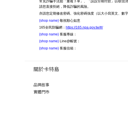
常見詐騙手法如「重複下單」、「誤設分期付款」以取信消
請您直接拒絕，降低詐騙的風險。
亦請您定期修改密碼、強化密碼強度（以大小寫英文、數
{shop name}
敬祝順心如意
165全民防騙網：
https://165.npa.gov.tw/#/
{shop name}
客服專線：
{shop name}
Line@帳號：
{shop name}
客服信箱：
關於卡特島
品牌故事
實體門市