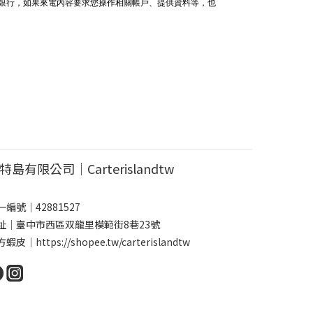
給銀行，如果來電內容要求您操作相關帳戶、提供資料等，也
特島有限公司｜Carterislandtw
一編號｜42881527
址｜臺中市西區双龍里模範街8巷23號
方蝦皮｜
https://shopee.tw/carterislandtw