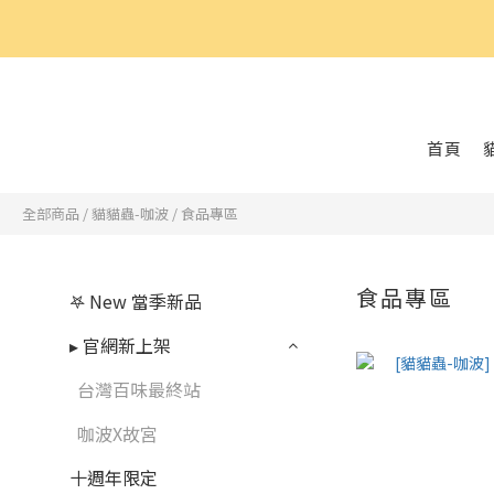
好
首頁
全部商品
/
貓貓蟲-咖波
/
食品專區
食品專區
𖤐 New 當季新品
▸ 官網新上架
台灣百味最終站
咖波X故宮
十週年限定