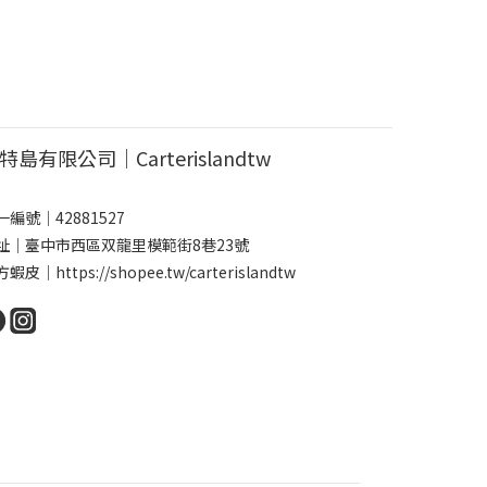
特島有限公司｜Carterislandtw
一編號｜42881527
址｜臺中市西區双龍里模範街8巷23號
方蝦皮｜
https://shopee.tw/carterislandtw