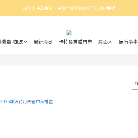
5
3
5
4
3
3
3
加入卡特島會員，台灣本島全館滿NT$1,000免運
加入卡特島會員，台灣本島全館滿NT$1,000免運
4
2
4
3
2
2
2
3
1
3
2
1
1
1
2
0
2
:
1
0
:
0
9
:
0
眠體驗官招募｜開始報名！
由此前往
日
時
分
秒
1
1
0
8
0
0
7
加入卡特島會員，台灣本島全館滿NT$1,000免運
貓貓蟲-咖波
最新消息
卡特島實體門市
屌面人
無所事事
6
5
4
3
2
1
0