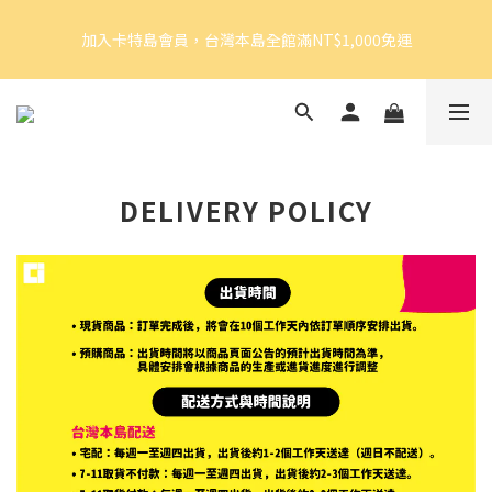
5
7
6
8
9
6
9
加入卡特島會員，台灣本島全館滿NT$1,000免運
4
6
5
7
8
5
8
加入卡特島會員，台灣本島全館滿NT$1,000免運
3
5
4
6
7
4
7
9
2
4
3
5
6
3
6
8
1
3
2
4
5
2
5
7
好眠體驗官招募｜開始報名！
0
2
:
1
3
:
4
1
:
4
6
由此前往
Days
Hours
Minutes
Seconds
1
0
2
3
0
3
5
0
1
2
2
4
0
1
1
3
加入卡特島會員，台灣本島全館滿NT$1,000免運
DELIVERY POLICY
0
0
2
1
0