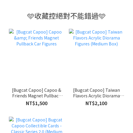
✨快點上車✨
🩵收藏控絕對不能錯過🩵
[Bugcat Capoo] Capoo &
[Bugcat Capoo] Taiwan
Friends Magnet Pullback
Flavors Acrylic Diorama
Car Figures
Figures (Medium Box)
NT$1,500
NT$2,100