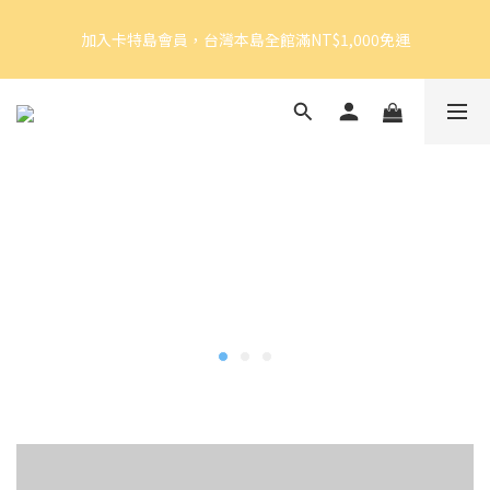
5
5
6
8
6
7
加入卡特島會員，台灣本島全館滿NT$1,000免運
4
4
5
7
9
5
6
加入卡特島會員，台灣本島全館滿NT$1,000免運
3
3
4
6
8
4
5
2
2
3
5
7
3
4
1
1
2
4
6
2
3
9
好眠體驗官招募｜開始報名！
0
0
:
1
3
:
5
1
:
2
8
由此前往
Days
Hours
Minutes
Seconds
0
2
4
0
1
7
1
3
0
6
0
2
5
加入卡特島會員，台灣本島全館滿NT$1,000免運
1
4
0
3
2
1
0