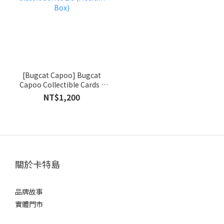
[Bugcat Capoo] Bugcat
Capoo Collectible Cards -
Classic Series 2.0 (Medium
NT$1,200
Box)
關於卡特島