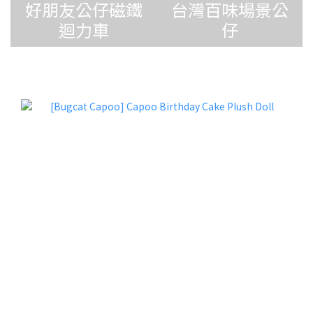
好朋友公仔磁鐵
台灣百味場景公
迴力車
仔