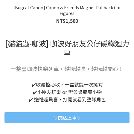
[Bugcat Capoo] Capoo & Friends Magnet Pullback Car
Figures
NT$1,500
[貓貓蟲-咖波] 咖波好朋友公仔磁鐵迴力
車
一整盒咖波快樂列車，越接越長，越玩越開心！
✔️收藏控必收，一盒就能一次擁有
✔️小朋友玩樂 or 辦公桌療癒小物
✔️ 送禮超驚喜，打開就看到整隊角色