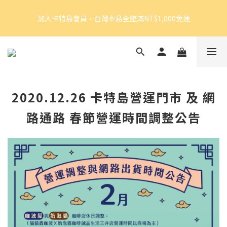
5
8
5
6
5
7
6
加入卡特島會員，台灣本島全館滿NT$1,000免運
4
7
4
5
4
6
9
5
加入卡特島會員，台灣本島全館滿NT$1,000免運
3
6
3
4
3
5
8
4
2
5
2
3
2
4
7
3
1
4
1
2
1
3
6
2
好眠體驗官招募｜開始報名！
0
3
:
0
1
:
0
2
:
5
1
由此前往
Days
Hours
Minutes
Seconds
2
0
1
4
0
1
0
3
0
2
加入卡特島會員，台灣本島全館滿NT$1,000免運
2020.12.26 卡特島營運門市 及 網
1
0
路通路 春節營運時間調整公告