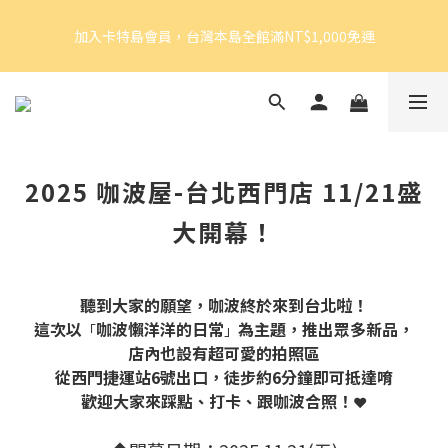
4
6
4
4
7
加入卡特島會員，台灣本島全館滿NT$1,000免運
加入卡特島會員，台灣本島全館滿NT$1,000免運
3
5
3
3
6
2
4
2
2
5
1
3
1
9
1
9
4
9
好眠體驗官招募｜開始報名！
0
2
:
0
8
:
0
8
:
3
8
由此前往
Days
Hours
Minutes
Seconds
1
7
7
2
7
0
6
6
1
6
5
5
0
5
加入卡特島會員，台灣本島全館滿NT$1,000免運
4
4
4
2025 咖波屋-台北西門店 11/21盛
3
3
3
2
2
2
大開幕！
1
1
1
0
0
0
聽到大家的願望，咖波終於來到台北啦！
這次以
咖波懶洋洋的日常
為主題，推出眾多新品，
「
」
店內也設有超可愛的拍照區
從西門捷運站6號出口，徒步約6分鐘即可抵達唷
歡迎大家來踩點、打卡、跟咖波合照！
❤️