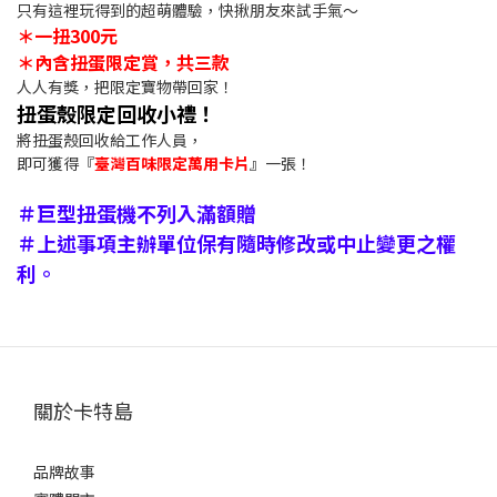
只有這裡玩得到的超萌體驗，快揪朋友來試手氣～
＊一扭300元
＊內含扭蛋限定賞，共三款
人人有獎，把限定寶物帶回家！
扭蛋殼限定回收小禮！
將扭蛋殼回收給工作人員，
即可獲得『
臺灣百味限定萬用卡片
』一張！
＃巨型扭蛋機不列入滿額贈
＃上述事項主辦單位保有隨時修改或中止變更之權
利。
關於卡特島
品牌故事