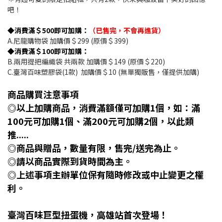
吧！
◆消費滿＄500即可加購：
（已售完，不會再進貨）
A.尼龍購物袋 加購價＄299 (原價＄399)
◆消費滿＄100即可加購：
B.兩用提把編織袋 共兩款 加購價＄149 (原價＄220)
C.臺灣百味塑膠袋(1款) 加購價＄10 (無單獨販售，僅提供加購)
商品購買注意事項
◎以上加購商品，消費滿額僅可加購1個，如：滿
100元可加購1個、滿200元可加購2個，以此類
推.....
◎商品與贈品，數量有限，售完/送完為止。
◎請以商品實際到貨時間為主。
◎上述事項主辦單位保有隨時修改或中止變更之權
利。
臺灣百味巨型扭蛋機，高雄站首次登場！