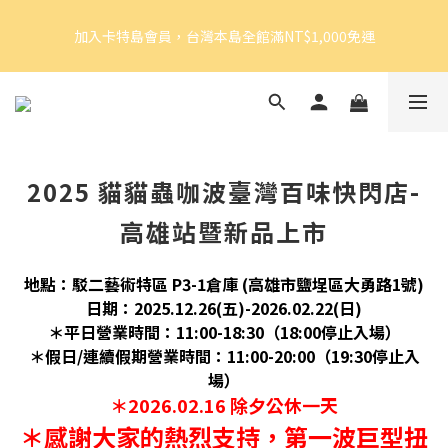
3
4
4
5
4
6
加入卡特島會員，台灣本島全館滿NT$1,000免運
2
3
3
4
3
5
1
2
2
9
3
2
4
好眠體驗官招募｜開始報名！
0
1
:
1
8
:
2
1
:
3
9
由此前往
Days
Hours
Minutes
Seconds
0
0
7
1
0
2
8
6
0
1
7
5
0
6
加入卡特島會員，台灣本島全館滿NT$1,000免運
4
5
2025 貓貓蟲咖波臺灣百味快閃店-
3
4
2
3
高雄站暨新品上市
1
2
0
1
0
地點：駁二藝術特區 P3-1倉庫 (高雄市鹽埕區大勇路1號)
日期：2025.12.26(五)-2026.02.22(日)
＊平日營業時間：11:00-18:30（18:00停止入場）
＊假日/連續假期營業時間：11:00-20:00（19:30停止入
場）
＊2026.02.16 除夕公休一天
＊感謝大家的熱烈支持，第一波巨型扭