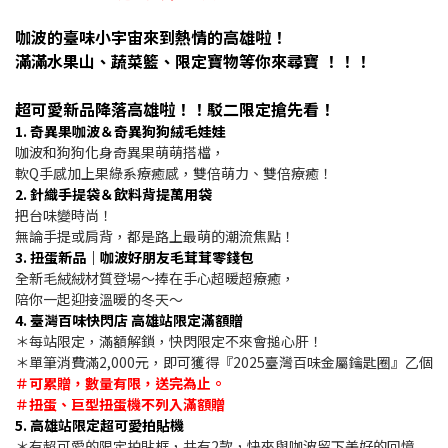
咖波的臺味小宇宙來到熱情的高雄啦！
滿滿水果山、蔬菜籃、限定寶物等你來尋寶 ！！！
超可愛新品降落高雄啦！！駁二限定搶先看！
1. 奇異果咖波＆奇異狗狗絨毛娃娃
咖波和狗狗化身奇異果萌萌搭檔，
軟Q手感加上果綠系療癒感，雙倍萌力、雙倍療癒！
2. 針織手提袋＆飲料背提萬用袋
把台味變時尚！
無論手提或肩背，都是路上最萌的潮流焦點！
3. 扭蛋新品｜咖波好朋友毛茸茸零錢包
全新毛絨絨材質登場～捧在手心超暖超療癒，
陪你一起迎接溫暖的冬天～
4. 臺灣百味快閃店 高雄站限定滿額贈
＊每站限定，滿額解鎖，快閃限定不來會搥心肝！
＊單筆消費滿2,000元，即可獲得『2025臺灣百味金屬鑰匙圈』乙個
＃可累贈，數量有限，送完為止。
＃扭蛋、巨型扭蛋機不列入滿額贈
5. 高雄站限定超可愛拍貼機
＊有超可愛的限定拍貼框，共有2款，快來與咖波留下美好的回憶