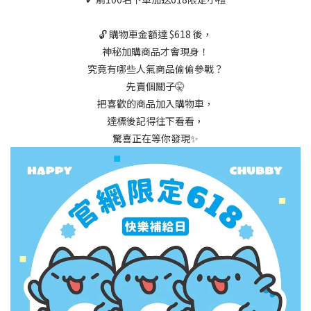
🔓 購物車金額達 $618 後，
神秘加購商品才會現身！
究竟有哪些人氣商品偷偷參戰？
先賣個關子🤫
把喜歡的商品加入購物車，
達標後記得往下看看，
驚喜正在等你發現✨