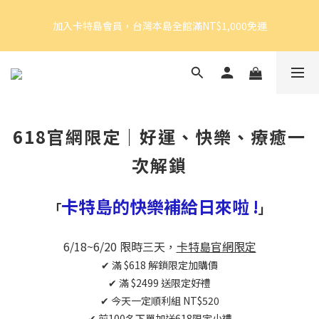
5
6
5
6
6
6
加入卡特島會員，台灣本島全館滿NT$1,000免運
4
5
4
5
5
5
加入卡特島會員，台灣本島全館滿NT$1,000免運
3
4
3
4
4
4
2
3
2
3
9
3
3
1
2
1
9
2
8
2
2
好眠體驗官招募｜開始報名！
0
1
:
0
8
:
1
7
:
1
1
由此前往
Days
Hours
Minutes
Seconds
0
7
0
6
0
0
6
5
5
4
加入卡特島會員，台灣本島全館滿NT$1,000免運
618官網限定｜好運、快樂、療癒一
4
3
3
2
次解鎖
2
1
1
0
卡特島的快樂補給日來啦 !
0
「
」
6/18~6/20 限時三天，
卡特島官網限定
✔ 滿 $618 解鎖限定加購價
✔ 滿 $2499 送限定好禮
✔ 今天一定順利組 NT$520
✔ 前100名下單加送618限定小禮