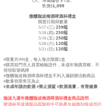
1入、專屬編號卡1張。
1,099
售價$
微醺咖波梅酒啤酒杯禮盒 
開賣日期與數量
259組
5/17 (三) 
250組
5/18 (四) 
250組
5/19 (五) 
120組
5/20 (六) 
120組
5/21 (日) 
#限量共999盒，每人每次限購2盒
#購買前門市人員需檢驗證件，未成年無購買權、不
得領取號碼牌
#微醺咖波梅酒啤酒杯禮盒不列入滿額贈活動商品
#數量有限售完為止
#未成年請勿飲酒 #禁止酒駕 #飲酒過量，有害健康
咖波九週年微醺咖波梅酒啤酒杯禮盒商品說明
啤酒杯等玻璃製品因製程中可能產生細微刮痕或些許