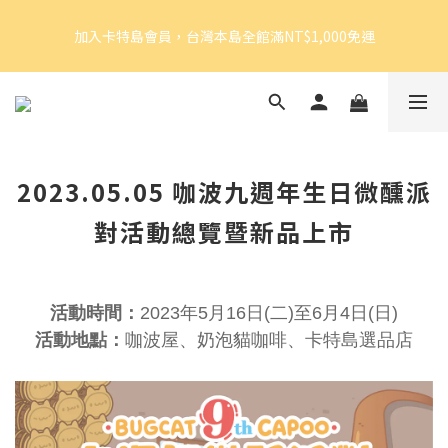
5
5
7
6
9
9
8
加入卡特島會員，台灣本島全館滿NT$1,000免運
4
4
6
5
8
8
7
加入卡特島會員，台灣本島全館滿NT$1,000免運
3
3
5
4
7
9
7
6
2
2
4
3
6
8
6
5
1
1
3
2
5
7
5
4
好眠體驗官招募｜開始報名！
0
0
:
2
1
:
4
6
:
4
3
由此前往
日
時
分
秒
1
0
3
5
3
2
0
2
4
2
1
1
3
1
0
加入卡特島會員，台灣本島全館滿NT$1,000免運
2023.05.05 咖波九週年生日微醺派
0
2
0
1
對活動總覽暨新品上市
0
活動時間：
2023年5月16日(二)至6月4日(日)
活動地點：
咖波屋、奶泡貓咖啡、卡特島選品店