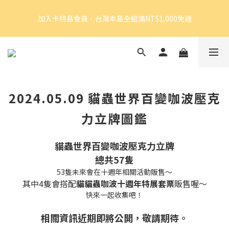
5
6
5
5
7
加入卡特島會員，台灣本島全館滿NT$1,000免運
4
5
4
4
6
加入卡特島會員，台灣本島全館滿NT$1,000免運
3
4
3
3
5
2
3
2
2
4
9
1
2
1
1
9
3
好眠體驗官招募｜開始報名！
8
0
1
:
0
9
:
0
8
:
2
由此前往
7
日
時
分
秒
0
8
7
1
6
7
6
0
5
6
5
加入卡特島會員，台灣本島全館滿NT$1,000免運
2024.05.09 貓蟲世界百變咖波壓克
4
5
4
3
4
3
力立牌圖鑑
2
3
2
1
2
1
貓蟲世界百變咖波壓克力立牌
0
1
0
總共57隻
0
53隻未來會在十週年相關活動販售～
其中4隻會搭配
貓貓蟲咖波十週年特展套票
販售喔～
快來一起收集吧！
相關資訊近期即將公開，敬請期待。