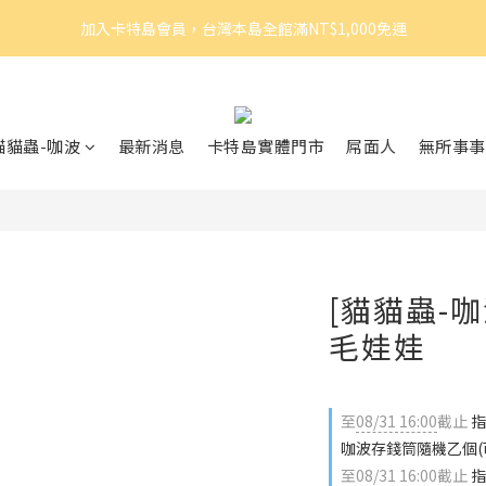
3
5
3
4
3
6
加入卡特島會員，台灣本島全館滿NT$1,000免運
加入卡特島會員，台灣本島全館滿NT$1,000免運
2
4
2
3
2
5
9
1
3
1
2
1
4
8
0
2
:
0
1
:
0
9
:
3
7
眠體驗官招募｜開始報名！
由此前往
日
時
分
秒
1
0
8
2
6
0
7
1
5
加入卡特島會員，台灣本島全館滿NT$1,000免運
貓貓蟲-咖波
最新消息
卡特島實體門市
屌面人
無所事事
6
0
4
5
3
4
2
3
1
2
0
1
0
[貓貓蟲-咖
毛娃娃
至
08/31 16:00
截止
指
咖波存錢筒隨機乙個(
至
08/31 16:00
截止
指