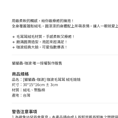
用最柔軟的觸感，給你最療癒的擁抱！
全身覆蓋蓬鬆絨毛，圓滾滾的身體配上呆萌表情，讓人一眼就愛
🔹 毛茸茸絨毛材質，手感柔軟又療癒！
🔹 飽滿圓潤造型，抱起來超滿足！
🔹 咖波經典大臉，可愛指數爆表！
貓貓蟲-咖波 唯一授權製作販售
商品規格
品名：[貓貓蟲-咖波] 咖波毛茸茸 絨毛娃娃
尺寸：30*15*16cm ± 3cm
材質：絨毛、聚酯棉
產地：台灣
警告注意事項
1,為避免幼兒吞食窒息，本產品請由成人拆卸並將拆卸後之塑膠