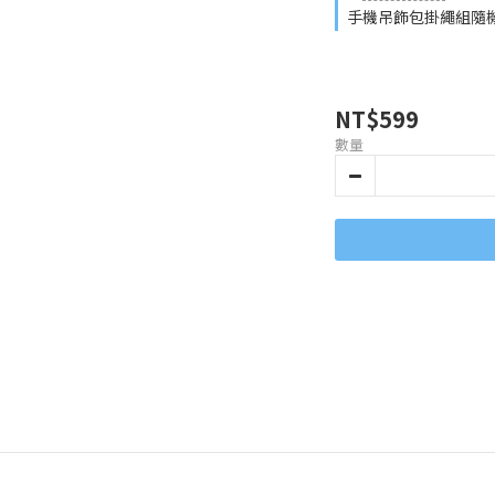
手機吊飾包掛繩組隨機
NT$599
數量