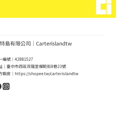
特島有限公司｜Carterislandtw
一編號｜42881527
址｜臺中市西區双龍里模範街8巷23號
方蝦皮｜
https://shopee.tw/carterislandtw