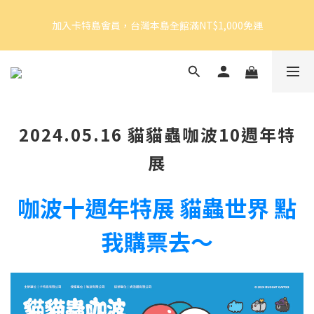
6
5
6
5
7
5
加入卡特島會員，台灣本島全館滿NT$1,000免運
4
5
4
6
9
9
加入卡特島會員，台灣本島全館滿NT$1,000免運
4
3
4
3
5
8
8
3
2
3
2
4
7
7
2
1
2
1
3
6
6
好眠體驗官招募｜開始報名！
1
0
1
:
0
9
:
2
5
:
5
由此前往
日
時
分
秒
0
0
8
1
4
4
7
0
3
3
6
2
2
加入卡特島會員，台灣本島全館滿NT$1,000免運
2024.05.16 貓貓蟲咖波10週年特
5
1
1
4
0
0
展
3
2
咖波十週年特展 貓蟲世界 點
1
0
我購票去～