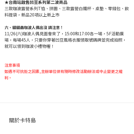
★台南站啟售凹豆系列第二波商品
三款咖波露營系列T恤、拼圖、三款露營白鐵杯、桌墊、零錢包、飲
料提袋，新品20項以上新上市
六、貓貓蟲咖波人偶出沒 請注意！
11/26(六)咖波人偶見面會來了，15:00和17:00各一場，5F活動廣
場，每場45人，只要你穿著凹豆風格衣服領取號碼牌並完成拍照，
就可以領到咖波小禮物喔！
注意事項
如遇不可抗拒之因素,主辦單位保有隨時修改活動辦法或中止變更之權
利。
關於卡特島