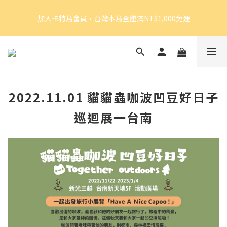
5
8
5
5
7
8
5
加入卡特島會員，台灣本島全館滿NT$1,000免運
4
7
4
4
6
7
9
4
加入卡特島會員，台灣本島全館滿NT$1,000免運
3
6
3
3
5
6
8
3
2
5
2
2
4
5
7
2
1
4
1
1
3
4
6
1
好眠體驗官招募｜開始報名！
0
3
:
0
0
:
2
3
:
5
0
由此前往
日
時
分
秒
2
1
2
4
1
0
1
3
0
0
2
加入卡特島會員，台灣本島全館滿NT$1,000免運
2022.11.01 貓貓蟲咖波凹豆好日子
1
0
巡迴展一台南