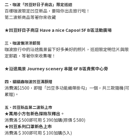
二、咖波「凹豆好日子商店」限定巡迴
百樣咖波限定凹豆新品，要陪你出去旅行啦！
第二波新商品等著你來收藏
★凹豆好日子商店 Have a nice Capoo! 5F B區活動廣場
三、咖波懶洋洋郵筒
咖波旅行中的沿途風景留下好多美好的照片，巡迴限定明信片與限
定郵戳，等著你來收集喔！
★沿途風景 Journey scenery
本館 6F B區貴賓中心旁
四、貓貓蟲咖波凹豆滿額贈
消費滿$1500，即贈「凹豆多功能織帶掛勾」一個，共三款隨機(可
累贈)。
五、凹豆新品第二波新上市
★萬用小方包新色探險灰釋出。
消費滿＄500即可用＄390加購(原價＄580)
★凹豆系列口罩新色上市
消費滿＄300即可用＄100加購(5入)