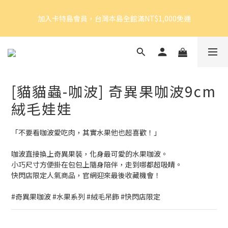
5
5
5
5
9
9
加入卡特島會員，台灣本島全館滿NT$1,000免運
4
4
4
4
8
9
8
加入卡特島會員，台灣本島全館滿NT$1,000免運
3
3
3
9
3
7
8
7
2
2
2
8
2
6
7
6
1
1
1
7
1
5
6
5
好眠體驗官招募｜開始報名！
0
0
:
0
6
:
0
4
:
5
4
由此前往
日
時
分
秒
5
3
4
3
4
2
3
2
[貓貓蟲-咖波] 奇異果咖波9cm
3
1
2
1
加入卡特島會員，台灣本島全館滿NT$1,000免運
2
0
1
0
絨毛娃娃
1
0
0
「不要看咖波愛吃肉，其實水果他也超喜歡！」
咖波直接換上奇異果裝，化身最可愛的水果咖波。
小巧尺寸方便掛在包包上隨身陪伴，走到哪都超吸睛。
快閃店限定人氣商品，官網迎來最後收藏機會！
#奇異果咖波 #水果系列 #絨毛吊飾 #快閃店限定