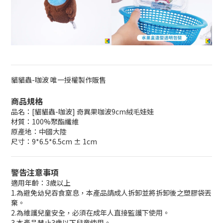
貓貓蟲-咖波 唯一授權製作販售
商品規格
品名：[貓貓蟲-咖波] 奇異果咖波9cm絨毛娃娃
材質：100%聚酯纖維
原產地：中國大陸
尺寸：9*6.5*6.5cm ± 1cm
警告注意事項
適用年齡：3歲以上
1.為避免幼兒吞食窒息，本產品請成人拆卸並將拆卸後之塑膠袋丟
棄。
2.為維護兒童安全，必須在成年人直接監護下使用。
3.本產品禁止3歲以下兒童使用。