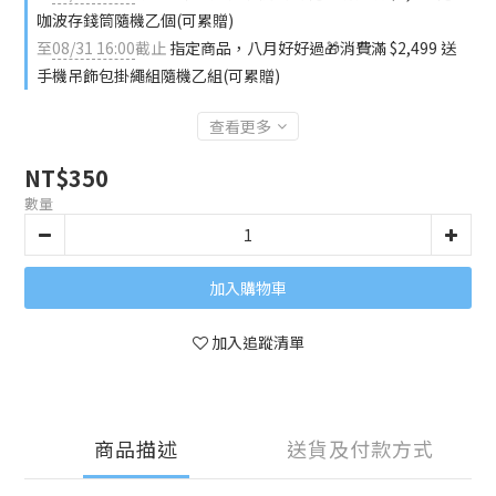
咖波存錢筒隨機乙個(可累贈)
至
08/31 16:00
截止
指定商品，八月好好過🎁消費滿 $2,499 送
手機吊飾包掛繩組隨機乙組(可累贈)
查看更多
NT$350
數量
加入購物車
加入追蹤清單
商品描述
送貨及付款方式