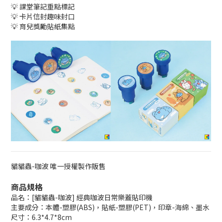
💡 課堂筆記重點標記
💡 卡片信封趣味封口
💡 育兒獎勵貼紙集點
貓貓蟲-咖波 唯一授權製作販售
商品規格
品名：[貓貓蟲-咖波] 經典咖波日常樂蓋貼印機
主要成分：本體-塑膠(ABS)，貼紙-塑膠(PET)，印章-海綿、墨水
尺寸：6.3*4.7*8cm