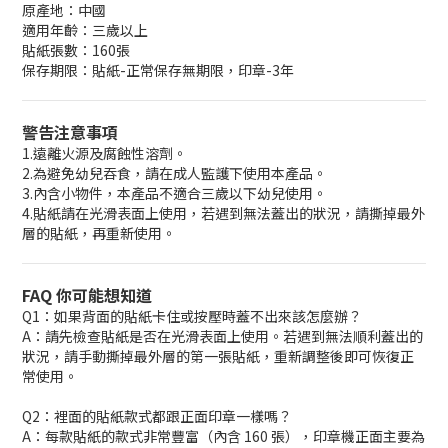
原產地：中國
適用年齡：三歲以上
貼紙張數：160張
保存期限：貼紙-正常保存無期限，印章-3年
警告注意事項
1.遠離火源及腐蝕性溶劑。
2.為避免幼兒吞食，請在成人監護下使用本產品。
3.內含小物件，本產品不適合三歲以下幼兒使用。
4.貼紙請在光滑表面上使用，若遇到無法蓋出的狀況，請撕掉最外
層的貼紙，再重新使用。
FAQ 你可能想知道
Q1：如果背面的貼紙卡住或按壓時蓋不出來該怎麼辦？
A：請先檢查貼紙是否在光滑表面上使用。若遇到無法順利蓋出的
狀況，請手動撕掉最外層的第一張貼紙，重新調整後即可恢復正
常使用。
Q2：裡面的貼紙款式都跟正面印章一樣嗎？
A：每款貼紙的款式非常豐富（內含 160 張），印章機正面主要為