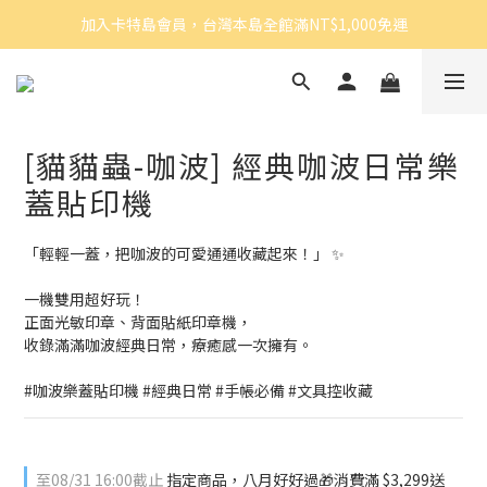
加入卡特島會員，台灣本島全館滿NT$1,000免運
[貓貓蟲-咖波] 經典咖波日常樂
蓋貼印機
「輕輕一蓋，把咖波的可愛通通收藏起來！」 ✨
一機雙用超好玩！
正面光敏印章、背面貼紙印章機，
收錄滿滿咖波經典日常，療癒感一次擁有。
#咖波樂蓋貼印機 #經典日常 #手帳必備 #文具控收藏
至
08/31 16:00
截止
指定商品，八月好好過🎁消費滿 $3,299送