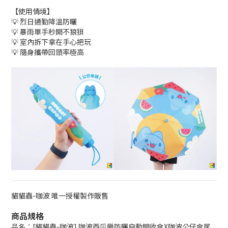
【使用情境】
💡 烈日通勤降溫防曬
💡 暴雨單手秒開不狼狽
💡 室內拆下拿在手心把玩
💡 隨身攜帶回頭率極高
貓貓蟲-咖波 唯一授權製作販售
商品規格
品名：[貓貓蟲-咖波] 咖波西瓜樂防曬自動開收傘X咖波公仔傘尾