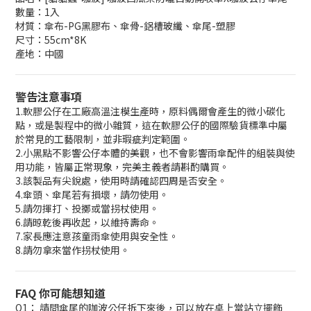
數量：1入
材質：傘布-PG黑膠布、傘骨-鋁槽玻纖、傘尾-塑膠
尺寸：55cm*8K
產地：中國
警告注意事項
1.軟膠公仔在工廠高溫注模生產時，原料偶爾會產生的微小碳化
點，或是製程中的微小雜質，這在軟膠公仔的國際驗貨標準中屬
於常見的工藝限制，並非瑕疵判定範圍。
2.小黑點不影響公仔本體的美觀，也不會影響雨傘配件的組裝與使
用功能，皆屬正常現象，完美主義者請斟酌購買。
3.該製品有尖銳處，使用時請確認四周是否安全。
4.傘頭、傘尾若有損壞，請勿使用。
5.請勿揮打、投擲或當拐杖使用。
6.請晾乾後再收起，以維持壽命。
7.家長應注意孩童雨傘使用與安全性。
8.請勿拿來當作拐杖使用。
FAQ 你可能想知道
Q1： 請問傘尾的咖波公仔拆下來後，可以放在桌上當站立擺飾