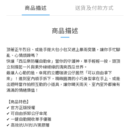
商品描述
送貨及付款方式
商品描述
頂著正午烈日、或是手提大包小包又遇上暴雨突襲，讓你手忙腳
亂、心情煩躁嗎？
快讓「西瓜樂防曬自動傘」當你的守護神，單手輕輕一按，頭頂
立刻撐起一片與紫外線絕緣的清爽西瓜世界。
最讓人心動的是，傘尾的立體咖波公仔居然「可以自由拿下
來」！進到室內順手拆下，精緻圓潤的小巧身型拿在手上、或是
出遊時當作拍照互動的小道具，讓你晴天雨天、室內室外都擁有
滿滿的情緒價值！
【商品特色】
✔ 官方正版授權
✔ 可自由拆卸公仔傘尾
✔ 一鍵自動開收單手優雅
✔ 高效抗UV抗UV黑膠層