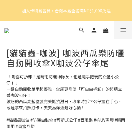
5
7
7
5
8
9
加入卡特島會員，台灣本島全館滿NT$1,000免運
4
6
6
4
9
7
8
加入卡特島會員，台灣本島全館滿NT$1,000免運
3
5
5
3
8
6
7
9
2
4
4
2
7
5
6
8
1
3
3
1
6
4
5
7
好眠體驗官招募｜開始報名！
0
2
:
2
0
:
5
3
:
4
6
由此前往
日
時
分
秒
1
1
4
2
3
5
0
0
3
1
2
4
[貓貓蟲-咖波] 咖波西瓜樂防曬
2
0
1
3
加入卡特島會員，台灣本島全館滿NT$1,000免運
1
0
2
自動開收傘X咖波公仔傘尾
0
1
0
「 驚喜可拆卸！是晴雨防曬神隊友，也是隨手把玩的立體小公
仔！ 」
一鍵自動開收單手超優雅，傘尾更附贈「可自由拆卸」的超萌立
體咖波公仔！
繽紛的西瓜亮藍塗裝完美抵抗烈日，收傘時拆下公仔握在手心、
或是拿來拍照打卡，天天為你灌溉好心情！
#貓貓蟲咖波 #防曬自動傘 #可拆式公仔 #西瓜樂 #抗UV黑膠 #晴雨
兩用 #盲盒互動