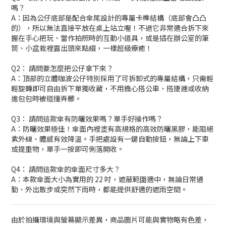
嗎？
A：因為公仔底部是配合傘尾設計的專屬卡榫結構（底部會凸凸
的），所以無法直接平放在桌上站立喔！不過它非常適合拆下來
握在手心把玩、當作拍照時的互動小道具，或是插在辦公室的筆
筒、小盆栽裡露出頭來點綴，一樣超級療癒！
Q2： 請問要怎麼把公仔拿下來？
A：頂部的立體咖波公仔特別採用了可拆卸式的專屬結構，只需輕
輕旋轉即可自由拆下單獨收藏，不用擔心搭公車、搭捷運或收納
進包包時被碰撞弄髒。
Q3： 請問這款傘有防曬效果嗎？單手好操作嗎？
A：防曬效果極佳！傘面內裡塗有高規格的高效防曬黑膠，能阻絕
紫外線、體感有效降溫。手把處設有一鍵自動按鈕，無論上下車
或提重物，單手一按即可俐落開收。
Q4： 請問這款傘的傘面尺寸多大？
A：本款傘面大小為實用的 22 吋，遮蔽範圍適中，無論日常通
勤、外出散步或突然下雨時，都能提供舒適的遮雨空間。
由於拍攝環境與螢幕顯示差異，商品圖片可能與實物略有色差，