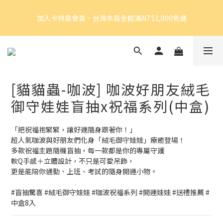
5
7
6
9
8
8
8
加入卡特島會員，台灣本島全館滿NT$1,000免運
4
6
5
8
7
7
加入卡特島會員，台灣本島全館滿NT$1,000免運
7
3
5
4
7
6
6
6
2
4
3
6
5
5
5
1
3
2
5
4
9
4
好眠體驗官招募｜開始報名！
4
0
2
:
1
4
:
3
8
:
3
由此前往
3
日
時
分
秒
1
0
3
2
7
2
2
0
2
1
6
1
[貓貓蟲-咖波] 咖波好朋友絨毛
1
1
0
5
0
加入卡特島會員，台灣本島全館滿NT$1,000免運
0
0
4
御守娃娃盲抽x祝福系列(中盒)
3
2
「把祝福抱緊緊，讓好運隨身跟著你！」
1
超人氣咖波與好朋友們化身「絨毛御守娃娃」療癒登場！
0
多款祝福主題隨機盲抽，每一款都是你的專屬守護
軟Q手感＋立體設計，不只是可愛吊飾，
更是能陪你通勤、上班、考試的隨身開運小物。
#盲抽驚喜 #絨毛御守娃娃 #咖波祝福系列 #開運娃娃 #送禮推薦 #
中盒8入