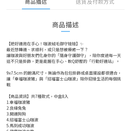
商品描述
送貨及付款方式
商品描述
【把好運抱在手心！咖波絨毛御守娃娃】✨
最近想轉運、求順利，或只是想被療癒一下？
讓咖波與好朋友們化身你的「隨身守護御守」，陪你度過每一天
這不只是掛飾，更是能握在手心、軟Q舒壓的「行動好運站」。
9x7.5cm 的飽滿尺寸，無論作為包包掛飾或桌面擺設都很適合，
讓「幸福咖波豬」與「招福富士山咖波」陪你迎接生活的每個挑
戰
【商品資訊】共7種款式，中盒8入
1.幸福咖波豬
2.良緣兔兔
3.開運狗狗
4.招福富士山咖波
5.馬到成功咖波