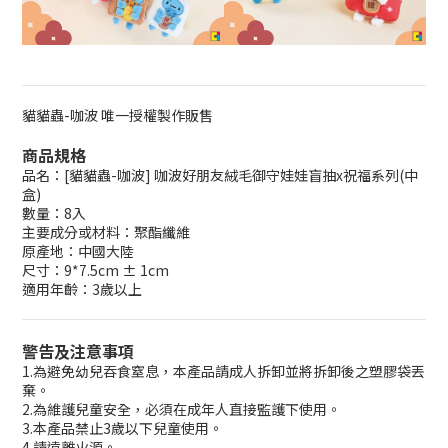
貓貓蟲-咖波 唯一授權製作販售
商品規格
品名：[貓貓蟲-咖波] 咖波好朋友絨毛御守娃娃盲抽x祝福系列(中
盒)
數量：8入
主要成分或材料：聚酯纖維
原產地：中國大陸
尺寸：9*7.5cm ± 1cm
適用年齡：3歲以上
警告及注意事項
1.為避免幼兒吞食窒息，本產品請成人拆卸並將拆卸後之塑膠袋丟
棄。
2.為維護兒童安全，必須在成年人直接監護下使用。
3.本產品禁止3歲以下兒童使用。
4.請遠離火源。