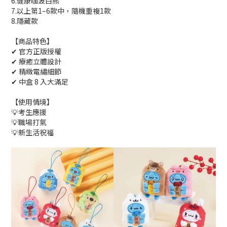
6.健康咖波白熊
7.以上第1–6款中，隨機重複1款
8.隱藏款
【商品特色】
✔ 官方正版授權
✔ 療癒立體設計
✔ 精緻電繡細節
✔ 中盒 8 入大滿足
【使用情境】
💡考生應援
💡職場打氣
💡新生活祝福