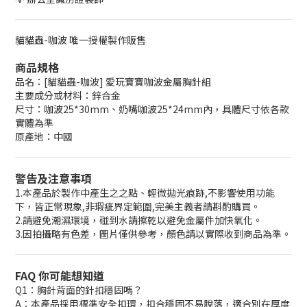
貓貓蟲-咖波 唯一授權製作販售
商品規格
品名：[貓貓蟲-咖波] 愛玩寶寶咖波金屬胸針組
主要成分或材料：鋅合金
尺寸：咖波25*30mm、奶嘴咖波25*24mm內，具體尺寸依各款
實體為準
原產地：中國
警告及注意事項
1.本產品於製作中產生之之點、輕微拋光痕跡,不影響使用功能
下，皆正常現象,非瑕疵界定範圍,完美主義者請斟酌購買。
2.請避免潮濕環境，碰到水請擦乾以避免金屬件加快氧化。
3.因拍攝略有色差，圖片僅供參考，顏色請以實際收到商品為準。
FAQ 你可能想知道
Q1：胸針背面的針扣穩固嗎？
A：本產品採用標準安全扣環，扣合穩固不易脫落，適合別在厚度