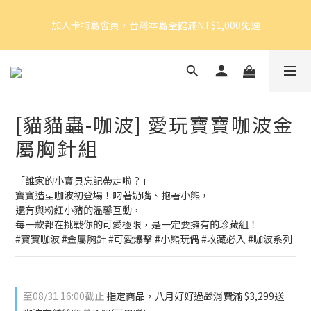
5
5
5
9
6
8
加入卡特島會員，台灣本島全館滿NT$1,000免運
4
4
4
8
9
5
7
加入卡特島會員，台灣本島全館滿NT$1,000免運
3
3
3
7
8
4
6
2
2
2
6
7
3
5
1
1
1
9
5
6
2
4
好眠體驗官招募｜開始報名！
0
0
:
0
8
:
4
5
:
1
3
由此前往
日
時
分
秒
7
3
4
0
2
6
2
3
1
[貓貓蟲-咖波] 愛玩寶寶咖波金
5
1
2
0
加入卡特島會員，台灣本島全館滿NT$1,000免運
4
0
1
屬胸針組
3
0
2
「誰家的小寶貝忘記帶走啦？」
1
寶寶造型咖波初登場！叼著奶嘴、抱著小熊，
0
還有與粉紅小豬的溫馨互動，
每一款都在挑戰你的可愛極限，是一定要擁有的珍藏組！
#寶寶咖波 #金屬胸針 #可愛爆擊 #小熊玩偶 #收藏必入 #咖波系列
至
08/31 16:00
截止
指定商品，八月好好過🎁消費滿 $3,299送