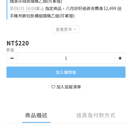
咖波存錢筒隨機乙個(可累贈)
至
08/31 16:00
截止
指定商品，八月好好過🎁消費滿 $2,499 送
手機吊飾包掛繩組隨機乙組(可累贈)
查看更多
NT$220
數量
加入購物車
加入追蹤清單
商品描述
送貨及付款方式