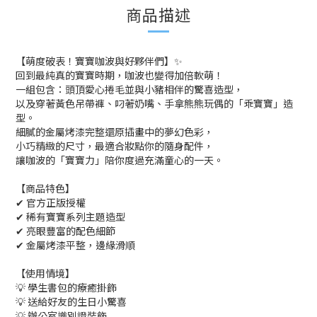
商品描述
【萌度破表！寶寶咖波與好夥伴們】✨
回到最純真的寶寶時期，咖波也變得加倍軟萌！
一組包含：頭頂愛心捲毛並與小豬相伴的驚喜造型，
以及穿著黃色吊帶褲、叼著奶嘴、手拿熊熊玩偶的「乖寶寶」造
型。
細膩的金屬烤漆完整還原插畫中的夢幻色彩，
小巧精緻的尺寸，最適合妝點你的隨身配件，
讓咖波的「寶寶力」陪你度過充滿童心的一天。
【商品特色】
✔ 官方正版授權
✔ 稀有寶寶系列主題造型
✔ 亮眼豐富的配色細節
✔ 金屬烤漆平整，邊緣滑順
【使用情境】
💡 學生書包的療癒掛飾
💡 送給好友的生日小驚喜
💡 辦公室識別證裝飾