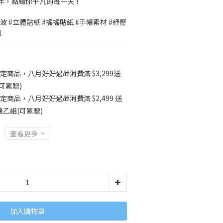
伴，點綴你平凡的每一天！
波 #立體貼紙 #搖搖貼紙 #手帳素材 #紓壓
邊
定商品，八月好好過🎁消費滿 $3,299送
可累贈)
定商品，八月好好過🎁消費滿 $2,499 送
乙組(可累贈)
查看更多
加入購物車