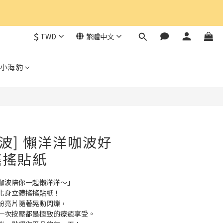
$
TWD
繁體中文
小海豹
咖波] 懶洋洋咖波好
搖搖貼紙
咖波陪你一起懶洋洋～」
化身立體搖搖貼紙！
紛亮片隨著晃動閃爍，
一次按壓都是極致的療癒享受。