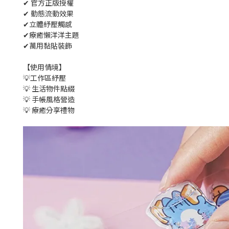
✔ 官方正版授權
✔ 動態流動效果
✔立體紓壓觸感
✔療癒懶洋洋主題
✔萬用黏貼裝飾
【使用情境】
💡工作區紓壓
💡 生活物件點綴
💡 手帳風格營造
💡 療癒分享禮物