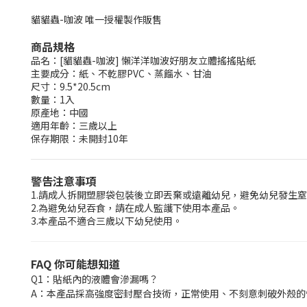
貓貓蟲-咖波 唯一授權製作販售
商品規格
品名：[貓貓蟲-咖波] 懶洋洋咖波好朋友立體搖搖貼紙
主要成分：紙、不乾膠PVC、蒸餾水、甘油
尺寸：9.5*20.5cm
數量：1入
原產地：中國
適用年齡：三歲以上
保存期限：未開封10年
警告注意事項
1.請成人拆開塑膠袋包裝後立即丟棄或遠離幼兒，避免幼兒發生
2.為避免幼兒吞食，請在成人監護下使用本產品。
3.本產品不適合三歲以下幼兒使用。
FAQ 你可能想知道
Q1：貼紙內的液體會滲漏嗎？
A：本產品採高強度密封壓合技術，正常使用、不刻意刺破外殼