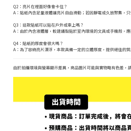
Q2：亮片在裡面好像會卡住？
A：貼紙內含足量液體讓亮片自由滑動；若因靜電或久放聚集，
Q3：這款貼紙可以貼在戶外或車上嗎？
A：由於內含液體層，較建議黏貼於室內環境的文具或手機殼，
Q4：貼紙的厚度會很大嗎？
A：為了容納亮片漂浮，本款具備一定的立體厚度，提供絕佳的質
由於拍攝環境與螢幕顯示差異，商品圖片可能與實物略有色差，