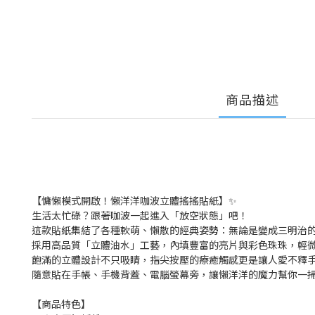
商品描述
【慵懶模式開啟！懶洋洋咖波立體搖搖貼紙】✨
生活太忙碌？跟著咖波一起進入「放空狀態」吧！
這款貼紙集結了各種軟萌、懶散的經典姿勢：無論是變成三明治
採用高品質「立體油水」工藝，內填豐富的亮片與彩色珠珠，輕
飽滿的立體設計不只吸睛，指尖按壓的療癒觸感更是讓人愛不釋
隨意貼在手帳、手機背蓋、電腦螢幕旁，讓懶洋洋的魔力幫你一
【商品特色】