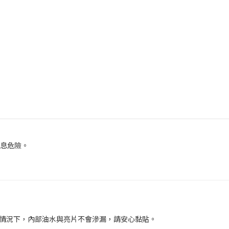
窒息危險。
的情況下，內部油水與亮片不會滲漏，請安心黏貼。