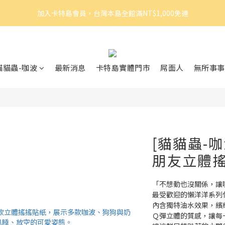
3
5
3
6
4
9
6
3
加入卡特島會員，台灣本島全館滿NT$1,000免運
加入卡特島會員，台灣本島全館滿NT$1,000免運
2
4
2
5
3
8
5
2
1
3
1
4
2
7
4
1
0
2
:
0
3
:
1
6
:
3
0
眠體驗官招募｜開始報名！
由此前往
日
時
分
秒
1
2
0
5
2
0
1
4
1
加入卡特島會員，台灣本島全館滿NT$1,000免運
貓貓蟲-咖波
最新消息
卡特島實體門市
屌面人
無所事事
0
3
0
2
1
0
[貓貓蟲-
朋友立體
「不想動也沒關係，讓
最受歡迎的懶洋洋系列
內含獨特油水效果，繽
Ｑ彈立體的質感，讓每