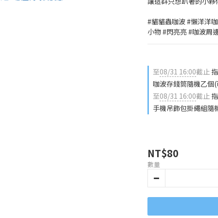
讓這群只想趴著的小夥
#貓貓蟲咖波 #懶洋洋咖
小物 #閃亮亮 #咖波周
至
08/31 16:00
截止
指
咖波存錢筒隨機乙個(
至
08/31 16:00
截止
指
手機吊飾包掛繩組隨機
NT$80
數量