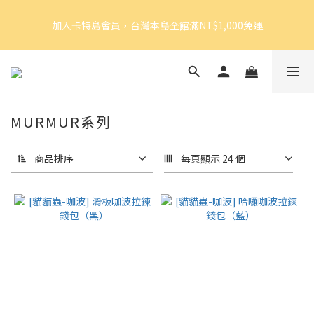
5
7
5
7
9
6
加入卡特島會員，台灣本島全館滿NT$1,000免運
4
6
4
6
9
8
5
9
加入卡特島會員，台灣本島全館滿NT$1,000免運
3
5
3
5
8
7
4
8
2
4
2
4
7
6
3
7
1
3
1
3
6
5
2
6
好眠體驗官招募｜開始報名！
0
2
:
0
2
:
5
4
:
1
5
由此前往
日
時
分
秒
1
1
4
3
0
4
0
0
3
2
3
MURMUR系列
2
1
2
加入卡特島會員，台灣本島全館滿NT$1,000免運
1
0
1
0
0
商品排序
每頁顯示 24 個